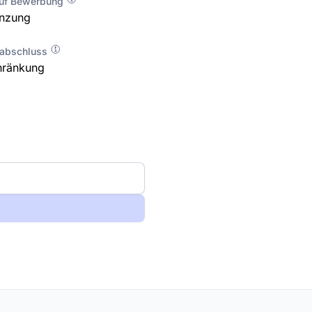
auf Bewerbung
enzung
labschluss
hränkung