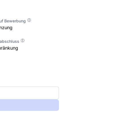
auf Bewerbung
enzung
labschluss
hränkung