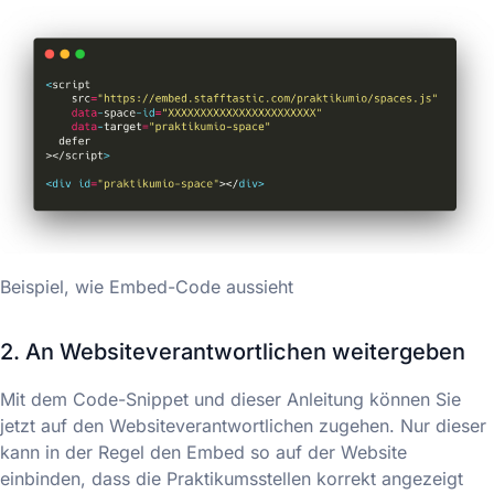
Beispiel, wie Embed-Code aussieht
2. An Websiteverantwortlichen weitergeben
Mit dem Code-Snippet und dieser Anleitung können Sie
jetzt auf den Websiteverantwortlichen zugehen. Nur dieser
kann in der Regel den Embed so auf der Website
einbinden, dass die Praktikumsstellen korrekt angezeigt